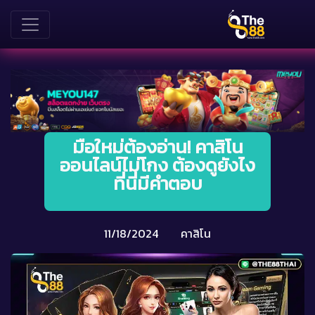
มือใหม่ต้องอ่าน! คาสิโน
ออนไลน์ไม่โกง ต้องดูยังไง
ที่นี่มีคำตอบ
11/18/2024
คาสิโน