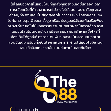
ในโลกของคาสิโนออนไลน์ที่ทุกสิ่งทุกอย่างเกิดขึ้นตลอดเวลา
การเลือกเว็บที่ดีและสามารถไว้วางใจได้แบบ 100% คือกุญแจ
สำคัญที่จะพาผู้เล่นไปสู่จุดสูงสุดในวงการแห่งนี้ อย่าหลงระเริง
ไปกับความสุขเพียงแค่ชั่ววูบ หรืออะไรดูเวอร์วังจนเกินจริงเพียง
อย่างเดียว แต่ให้ใช้หลักการที่เราหยิบยกมาฝากในการเลือก คาสิ
โนออนไลน์ไม่โกง อย่างละเอียดเสมอ เพราะถ้าหากเมื่อไหร่ที่
เลือกเว็บได้ถูกล่ะก็ ทุกการเดิมพันจะกลายเป็นความสนุกสนาน
แบบจัดเต็ม พร้อมทั้งเปิดโอกาสในการทำกำไรได้แบบไม่มีสะดุด
เล่นแล้วปังแถมรวยขึ้นแบบทันตาเห็นเลยทีเดียว
เมนูแนะนำ