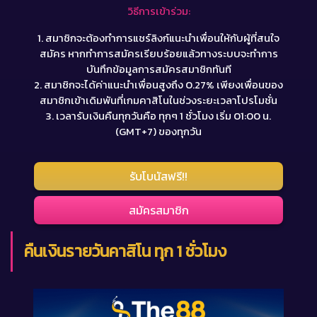
วิธีการเข้าร่วม:
1. สมาชิกจะต้องทำการแชร์ลิงก์แนะนำเพื่อนให้กับผู้ที่สนใจ
สมัคร หากทำการสมัครเรียบร้อยแล้วทางระบบจะทำการ
บันทึกข้อมูลการสมัครสมาชิกทันที
2. สมาชิกจะได้ค่าแนะนำเพื่อนสูงถึง 0.27% เพียงเพื่อนของ
สมาชิกเข้าเดิมพันที่เกมคาสิโนในช่วงระยะเวลาโปรโมชั่น
3. เวลารับเงินคืนทุกวันคือ ทุกๆ 1 ชั่วโมง เริ่ม 01:00 น.
(GMT+7) ของทุกวัน
รับโบนัสฟรี!!
สมัครสมาชิก
คืนเงินรายวันคาสิโน ทุก 1 ชั่วโมง