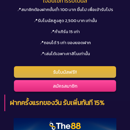
เงื่อนไขการรับโบนัส
📍สมาชิกต้องฝากขั้นต่ำ 100 บาท ขี้นไป เพื่อเข้ารับโปร
📍รับโบนัสสูงสุด 2,500 บาท เท่านั้น
📍ทำเทิร์น 15 เท่า
📍ถอนได้ 5 เท่า ของยอดฝาก
📍เล่นได้เฉพาะคาสิโนเท่านั้น
รับโบนัสฟรี!!
สมัครสมาชิก
ฝากครั้งแรกของวัน รับเพิ่มทันที 15%