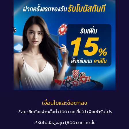
เงื่อนไขและข้อตกลง
📍สมาชิกต้องฝากขั้นต่ำ 100 บาท ขี้นไป เพื่อเข้ารับโปร
📍รับโบนัสสูงสุด 1,500 บาท เท่านั้น