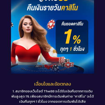
เงื่อนไขและข้อตกลง
1. สมาชิกของเว็บไชต์ The88 จะได้รับเงินคืนจากการเดิม
พันสูงสุด 1% เพียงสมาชิกมีการเดิมพันค่าย “คาสิโน” จะได้
เงินคืนทุกๆ 1 ชั่วโมง จากยอดการเดิมพันได้เสีย