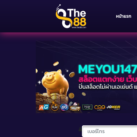
หน้าแรก