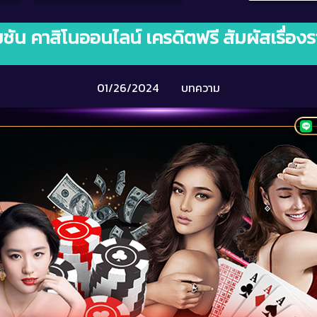
รโมชัน คาสิโนออนไลน์ เครดิตฟรี สัมผัสเรื่
01/26/2024
บทความ