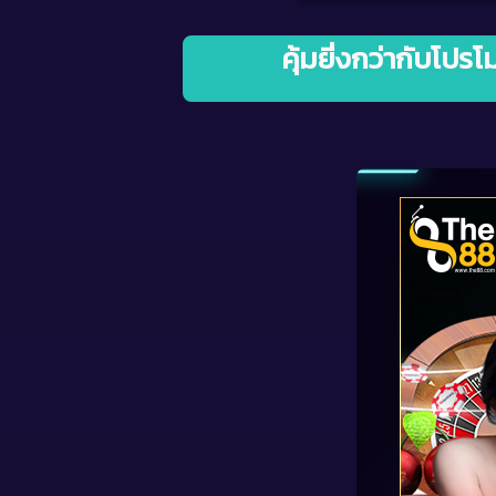
คุ้มยิ่งกว่ากับโป