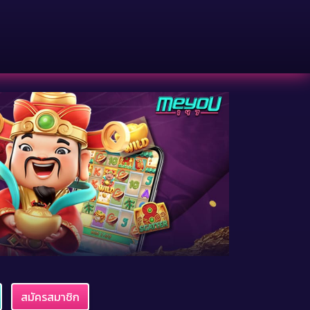
สมัครสมาชิก