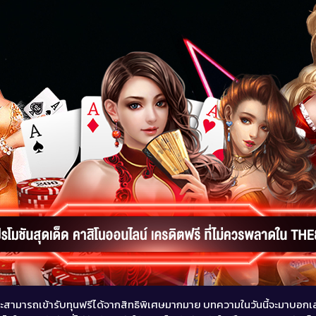
ามารถเข้ารับทุนฟรีได้จากสิทธิพิเศษมากมาย บทความในวันนี้จะมาบอกเล่าให