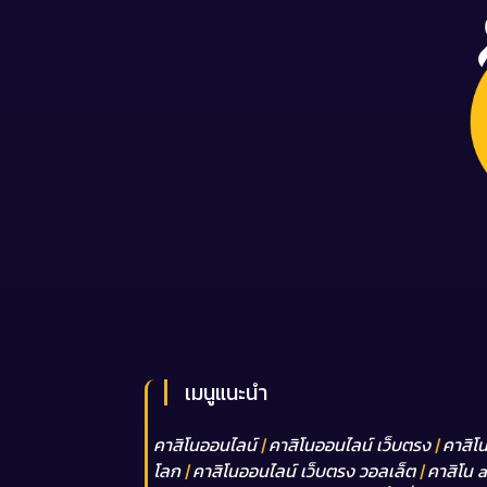
เมนูแนะนำ
คาสิโนออนไลน์
|
คาสิโนออนไลน์ เว็บตรง
|
คาสิโ
โลก
|
คาสิโนออนไลน์ เว็บตรง วอลเล็ต
|
คาสิโน 