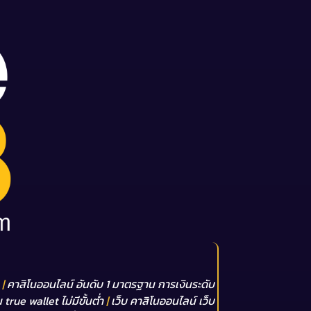
ำ
|
คาสิโนออนไลน์ อันดับ 1 มาตรฐาน การเงินระดับ
 true wallet ไม่มีขั้นต่ำ
|
เว็บ คาสิโนออนไลน์ เว็บ