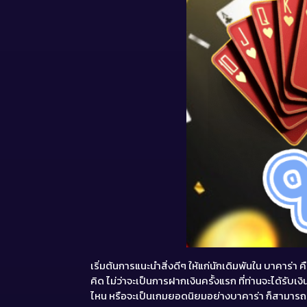
เริ่มต้นการแนะนำสิ่งดีๆ ให้แก่นักเดิมพันใน บาคาร่า 
คิด ไม่ว่าจะเป็นการฝากเงินครั้งแรก ที่ท่านจะได้รับ
ไหน หรือจะเป็นเกมยอดนิยมอย่างบาคาร่า ก็สามารถนำ