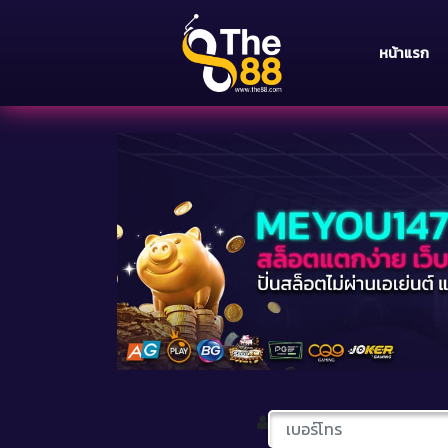
หน้าแรก