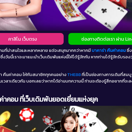
คาสิโน เว็บตรง
ช่องทางติดต่อเรา ผ่าน Li
เกมที่น่าสนใจและหลากหลาย แต่จะสนุกมากกว่าหากมี
บาคาร่า คืนค่าคอม
ซึ่
 ซึ่งวันนี้เราจะมาแนะนำเว็บเดิมพันแห่งนี้ให้ได้รู้จักกัน หากท่านได้รู้จักรั
าร่า คืนค่าคอม ให้กับสมาชิกทุกคนอย่าง
THE88
ที่เป็นช่องทางการเดิมที่สมบ
วลาเดียวกัน บอกเลยว่าหากได้อ่านบทความนี้ ท่านจะต้องรู้สึกอยากที่จะลง
่าคอม ที่เว็บเดิมพันยอดเยี่ยมแห่งยุค