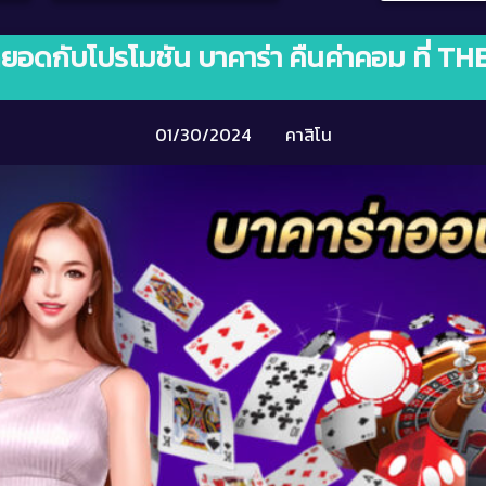
ดยอดกับโปรโมชัน บาคาร่า คืนค่าคอม ที่ TH
01/30/2024
คาสิโน