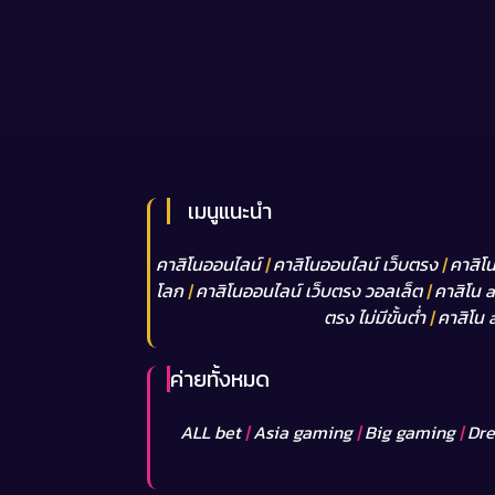
เมนูแนะนำ
คาสิโนออนไลน์
|
คาสิโนออนไลน์ เว็บตรง
|
คาสิโ
โลก
|
คาสิโนออนไลน์ เว็บตรง วอลเล็ต
|
คาสิโน 
ตรง ไม่มีขั้นต่ำ
|
คาสิโน a
ค่ายทั้งหมด
ALL bet
|
Asia gaming
|
Big gaming
|
Dr