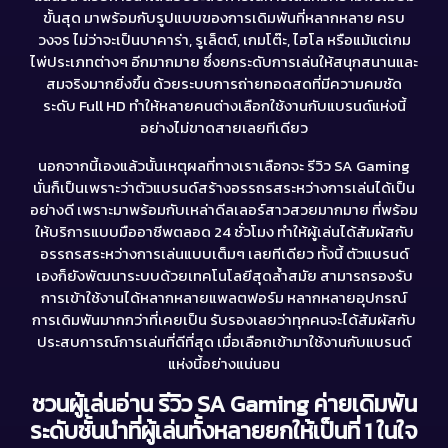
ขั้นสุด มาพร้อมกับรูปแบบของการเดิมพันที่หลากหลาย ครบ
วงจร ไม่ว่าจะเป็นบาคาร่า, รูเล็ตต์, เกมโต๊ะ, ไฮโล หรือแม้แต่เกม
ไพ่ประเภทต่างๆ อีกมากมาย ซึ่งยกระดับการเล่นให้สนุกสนานและ
สมจริงมากยิ่งขึ้น ด้วยระบบการถ่ายทอดสดที่มีความคมชัด
ระดับ Full HD ทำให้หลายคนต่างเลือกใช้งานกับแบรนด์แห่งนี้
อย่างไม่ขาดสายเลยทีเดียว
นอกจากนี้เองแล้วนั้นเหตุผลที่ทางเราเลือกจะ รีวิว SA Gaming
นั่นก็เป็นเพราะว่าตัวแบรนด์สร้างอรรถรสระหว่างการเล่นได้เป็น
อย่างดี เพราะมาพร้อมกับเหล่าดีลเลอร์สาวสวยมากมาย ที่พร้อม
ให้บริการแบบมืออาชีพตลอด 24 ชั่วโมง ทำให้ผู้เล่นได้สัมผัสกับ
อรรถรสระหว่างการเล่นแบบเต็มๆ เลยทีเดียว ทั้งนี้ ตัวแบรนด์
เองก็ยังพัฒนาระบบด้วยเทคโนโลยีสุดล้ำสมัย สามารถรองรับ
การเข้าใช้งานได้หลากหลายแพลตฟอร์ม หลากหลายอุปกรณ์
การเดิมพันมากกว่าที่เคยเป็น รับรองเลยว่าทุกคนจะได้สัมผัสกับ
ประสบการณ์การเล่นที่ดีที่สุด เมื่อเลือกเข้ามาใช้งานกับแบรนด์
แห่งนี้อย่างแน่นอน
ชวนผู้เล่นอ่าน รีวิว SA Gaming ค่ายเดิมพัน
ระดับชั้นนำที่ผู้เล่นทั้งหลายยกให้เป็นที่ 1 ในใจ