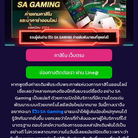
คาสิโน เว็บตรง
ช่องทางติดต่อเรา ผ่าน Line@
หากพูดถึงค่ายเดิมพันระดับพระกาฬแห่งวงการคาสิโนออนไลน์
เชื่อเลยว่าหลายคนคงต้องนึกถึงแบรนด์ชื่อดัง อย่าง SA
Gaming เป็นแน่แท้ ด้วยการเปิดให้บริการที่มีความโดดเด่น
พัฒนาระบบด้วยเทคโนโลยีสมัยใหม่มากมาย วันนี้ทางเราจึง
อยากจะมา
รีวิว SA Gaming
มาแนะนำให้ผู้เล่นน้องใหม่ทุกคนได้
รู้จักกันมากยิ่งขึ้น บอกเลยว่าใครที่กำลังมองหาผู้ให้บริการที่ได้
มาตรฐาน ตอบโจทย์ความต้องการของเหล่านักเดิมพันได้เป็น
อย่างดี ไม่ควรพลาดบทความในวันนี้เลยแม้แต่นิดเดียว เพราะว่า