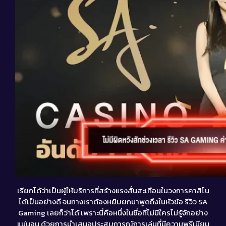
เรียกได้ว่าเป็นผู้ให้บริการที่สร้างแรงสั่นสะเทือนในวงการคาสิโน
ได้เป็นอย่างดี จนทางเราต้องหยิบยกมาพูดถึงในหัวข้อ รีวิว SA
Gaming เลยก็ว่าได้ เพราะนี่คือหนึ่งในชื่อที่ไม่มีใครไม่รู้จักอย่าง
แน่นอน ด้วยการนำเสนอประสบการณ์การเล่นที่มีความพรีเมียม