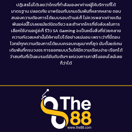
ปฏิเสธไม่ได้เลยว่าใครที่กำลังมองหาค่ายผู้ให้บริการที่ได้
มาตรฐาน ปลอดภัย มาพร้อมกับเกมเดิมพันที่หลากหลาย ตอบ
สนองความต้องการได้แบบรอบด้านล่ะก็ ไม่ควรพลาดค่ายเดิม
พันแห่งนี้ไปเลยแม้แต่นิดเดียว และถ้าหากใครที่ยังลังเลในการ
เลือกใช้งานอยู่ล่ะก็ รีวิว SA Gaming จะเป็นหนึ่งสิ่งที่ช่วยคลาย
ความกังวลเหล่านั้นให้หายไปได้อย่างแน่นอน เพราะว่าที่นี่ตอบ
โจทย์ทุกความต้องการได้แบบครอบคลุมมากที่สุด นับตั้งแต่เกม
เดิมพันที่ครบวงจร การออกแบบเว็บให้มีความเรียบง่าย เรียกได้
ว่าสมกับที่เป็นแบรนด์อันดับต้นๆ แห่งวงการคาสิโนออนไลน์เลย
ก็ว่าได้