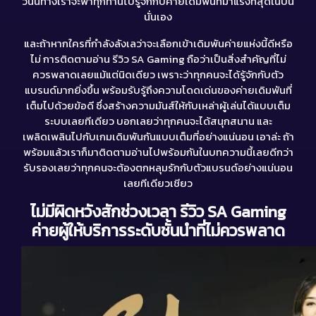
วันนี้ทางเราจะพาทุกท่านไปรู้จักกับค่ายเดิมพันที่มาแรงที่สุดในปีนี้
นั่นเอง
และถ้าหากใครที่กำลังลังเลว่าจะเลือกเข้าเดิมพันค่ายแห่งนี้ดีหรือ
ไม่ การติดตามอ่าน รีวิว SA Gaming ถือว่าเป็นสิ่งสำคัญที่ไม่
ควรพลาดเลยแม้แต่นิดเดียว เพราะว่าทุกคนจะได้รู้จักกับตัว
แบรนด์มากยิ่งขึ้น พร้อมรับรู้ถึงความโดดเด่นของค่ายเดิมพันที่
เต็มไปด้วยข้อดี ซึ่งสร้างความมันส์ให้กับเหล่าผู้เล่นได้แบบเต็ม
ระบบเลยทีเดียว บอกเลยว่าทุกคนจะได้สนุกสนาน และ
เพลิดเพลินไปกับเกมเดิมพันกันแบบเต็มที่อย่างแน่นอน เอาล่ะ ถ้า
พร้อมแล้วเราก็มาติดตามอ่านไปพร้อมกันในบทความนี้เลยดีกว่า
รับรองเลยว่าทุกคนจะต้องตกหลุมรักกับตัวแบรนด์อย่างแน่นอน
เลยทีเดียวเชียว
ไม่มีผิดหวังสักช่วงเวลา รีวิว SA Gaming
ค่ายผู้ให้บริการระดับชั้นนำที่ไม่ควรพลาด