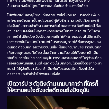
ทำให้การเดิมพันชนิดนี้ไพ่ประเภทนี้ได้รับการพูดถึงอย่าง
ล้นหลาม ทั้งยังมีผู้คนให้ความสนใจกันอย่างมากอีกด้วย
ไม่เพียงแต่เหล่าผู้ใช้งานที่เทความสนใจให้กับ เกมบาคาร่า เพียง
แค่อย่างเดียวเท่านั้น แต่แบรนด์ผู้ให้บริการความบันเทิงต่างๆ ก็
ยังเล็งเห็นความสำคัญ และการเติบโตของการเดิมพันชนิดนี้ ที่จะ
สามารถขับเคลื่อนให้อุตสาหกรรมคาสิโนที่สามารถเติบโตในภาย
ภาคหน้าได้อีกด้วย จึงเป็นเหตุผลที่ทำให้หลายแบรนด์ได้มีการดึง
เอาการพนันไพ่ชนิดนี้ มาเปิดให้บริการอยู่ภายใต้ชื่อการดูแลของ
ตนเอง ต้องบอกเลยว่าปัจจุบันมีให้เห็นอย่างมากมาย ราวกับดอก
เห็ดในฤดูฝนเลยทีเดียว นั่นสร้างความสับสนให้กับเหล่านักเดิม
พันทั้งหลายในช่วงเวลาปัจจุบัน เพราะหลายคนเองก็ไม่รู้ว่าจะต้อง
เลือกเดิมพันกันแบรนด์ไหนดี ดังนั้น บทความในวันนี้จึงอยากจะมา
แนะนำให้รู้จักกันว่า ต้องเข้าเดิมพันกับแบรนด์ไหนถึงจะได้รับ
อรรถรส และทำกำไรได้ฟินแบบถึงใจ
เปิดวาร์ป 3 ตัวตึงด้าน เกมบาคาร่า ที่ใครก็
ให้ความสนใจตั้งแต่อดีตจนถึงปัจจุบัน