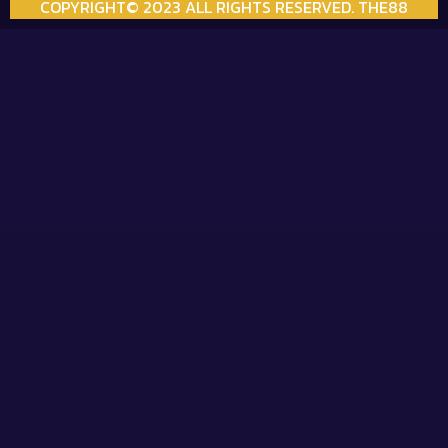
COPYRIGHT© 2023 ALL RIGHTS RESERVED. THE88