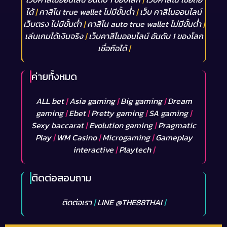
ได้
|
คาสิโน true wallet ไม่มีขั้นต่ำ
|
เว็บ คาสิโนออนไลน์
เว็บตรง ไม่มีขั้นต่ำ
|
คาสิโน auto true wallet ไม่มีขั้นต่ำ
|
เล่นเกมได้เงินจริง
|
เว็บคาสิโนออนไลน์ อันดับ 1 ของโลก
เชื่อถือได้
|
ค่ายทั้งหมด
ALL bet
|
Asia gaming
|
Big gaming
|
Dream
gaming
|
Ebet
|
Pretty gaming
|
SA gaming
|
Sexy baccarat
|
Evolution gaming
|
Pragmatic
Play
|
WM Casino
|
Microgaming
|
Gameplay
interactive
|
Playtech
|
ติดต่อสอบถาม
ติดต่อเรา
|
LINE @THE88THAI
|