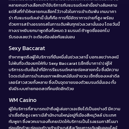
หลายคนต่างเลือกเข้าใช้บริการกับแบรนด์เหล่านี้อย่างล้นหลาม
แต่สิ่งที่ทำให้หลายคนเลือกไว้วางใจในการเข้าเดิมพัน เกมบาคา
ร่า กับแบรนด์เหล่านี้ นั่นก็คือ การที่มีอัตราการจ่ายที่สูง พร้อม
ด้วยการสร้างอรรถรสในการเดิมพันทุกช่วงเวลานั่นเอง โดยวันนี้
ทางเราหยิบยกมาพูดถึงทั้งหมด 3 แบรนด์ ถ้าพูดชื่อออกไป
รับรองเลยว่า จะต้องร้องอ๋อกันแน่นอน
Sexy Baccarat
ถ้าหากพูดถึงผู้ให้บริการที่ยืนหนึ่งในช่วงเวลานี้ บอกเลยว่าคงหนี
ไม่พ้นที่จะต้องยกให้กับ Sexy Baccarat (เซ็กซี่บาคาร่า) ผู้ให้
บริการระดับชั้นนำที่มีการรีแบรนด์หลายต่อหลายครั้ง ซึ่งมีความ
โดดเด่นในการนำเสนอภาพลักษณ์อันเย้ายวน เซ็กซี่ของเหล่าดีล
เลอร์สาวสวยทั้งหลาย ซึ่งเป็นจุดขายของตัวแบรนด์นั่นเอง ทั้ง
ยังมีระบบถ่ายทอดสดที่คมชัดอีกด้วย
WM Casino
ผู้ให้บริการที่สามารถเข้าถึงผู้เล่นชาวเอเชียได้เป็นอย่างดี มีความ
น่าเชื่อถือสูง เพราะมีสำนักงานใหญ่อยู่ที่เมืองสีหนุวิลล์ ประเทศ
กัมพูชา ซึ่งพวกเขาเองก็เคยเปิดให้บริการเป็นโรงแรมคาสิโนมา
ก่อนอีกด้วย ก่อนจะก้าวเท้าเข้ามาสู่สังเวียนการเดิมพันออนไลน์