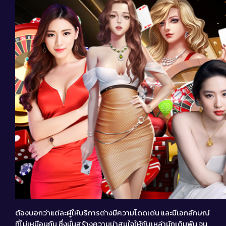
ต้องบอกว่าแต่ละผู้ให้บริการต่างมีความโดดเด่น และมีเอกลักษณ์
ที่ไม่เหมือนกัน ซึ่งนั่นสร้างความน่าสนใจให้กับเหล่านักเดิมพัน จน