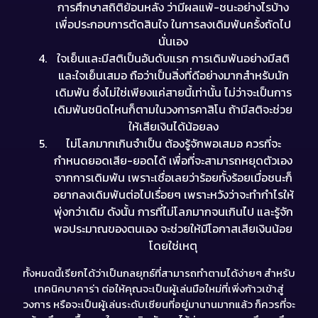
การศึกษาสถิติย้อนหลัง ว่ามีผลแพ้-ชนะอย่างไรบ้าง
เพื่อประกอบการตัดสินใจ ในการลงเดิมพันครั้งถัดไป
นั่นเอง
ใจเย็นและมีสติเป็นอันดับแรก การเดิมพันอย่างมีสติ
และใจเย็นเสมอ ถือว่าเป็นสิ่งที่ดีอย่างมากสำหรับนัก
เดิมพัน ซึ่งไม่ใช่เพียงแค่สายนี้เท่านั้น ไม่ว่าจะเป็นการ
เดิมพันชนิดไหนก็ตามในวงการคาสิโน ถ้ามีสติจะช่วย
ให้เสียเงินได้น้อยลง
ไม่โลภมากเกินจำเป็น ต้องรู้จักพอเสมอ ควรที่จะ
กำหนดยอดเสีย-ยอดได้ เพื่อที่จะสามารถหยุดตัวเอง
จากการเดิมพัน เพราะเชื่อเลยว่าร้อยทั้งร้อยเมื่อชนะก็
อยากลงเดิมพันต่อไปเรื่อยๆ เพราะหวังว่าจะทำกำไรให้
พุ่งกว่าเดิม ดังนั้น การที่ไม่โลภมากจนเกินไป และรู้จัก
พอประมาณของตนเอง จะช่วยให้มีโอกาสเสียเงินน้อย
โดยใช่เหตุ
ทั้งหมดนี้เรียกได้ว่าเป็นกลยุทธ์ที่สามารถทำตามได้ง่ายๆ สำหรับ
เทคนิคบาคาร่า ต่อให้คุณจะเป็นผู้เล่นมือใหม่ที่เพิ่งก้าวเข้าสู่
วงการ หรือจะเป็นผู้เล่นระดับเซียนที่อยู่มานานมากแล้ว ก็ควรที่จะ