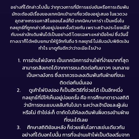
อย่างที่ได้กล่าวไปนั้น ว่าทุกวงการที่มีการแข่งขันหรือการเดิมพัน
มักจะต้องมีเรื่องของเทคนิคเข้ามาเกี่ยวข้องอยู่เสมอ ในแวดวง
อุตสาหกรรมคาสิโนออนไลน์ก็มี เทคนิคบาคาร่า เป็นหนึ่งใน
กลยุทธ์ที่ถูกกล่าวถึงอยู่บ่อยครั้งด้วยกัน เพราะสร้างประโยชน์ให้
กับเหล่านักเดิมพันได้เป็นอย่างดี โดยเฉพาะเหล่ามือใหม่ ซึ่งวันนี้
ทางเราก็ได้หยิบยกมาให้รู้จักกันถึง 5 กลยุทธ์ ไม่ลับฉบับพิชิตเงิน
กำไร มาดูกันดีกว่าว่าจะมีอะไรบ้าง
การอ่านไพ่มังกร เป็นเทคนิคการอ่านไพ่ที่ง่ายมากที่สุด
สามารถสังเกตได้จากการชนะติดต่อกันยาวๆ จนกลาย
เป็นหางมังกร ซึ่งเราควรจะลงเดิมพันกับฝ่ายที่ชนะ
ติดต่อกันนั่นเอง
ดูเค้าไพ่ปิงปอง ก็เป็นอีกวิธีที่ช่วยได้ เป็นอีกหนึ่ง
กลยุทธ์ที่มีให้เห็นอยู่บ่อยครั้ง คือ การศึกษาตารางสถิติ
ว่ามีการชนะแบบสลับกันไปมา ระหว่างเจ้ามือและผู้เล่น
หรือไม่ ถ้าใช่ล่ะก็ ตาถัดไปให้ลงเดิมพันฝั่งตรงข้ามฝ่าย
ที่ชนะได้เลย
ศึกษาสถิติย้อนหลัง ก็ช่วยเพิ่มโอกาสเช่นเดียวกัน
อย่างที่ได้บอกไปนั้น การที่จะอ่านเค้าไพ่เป็นต้องเริ่มจาก