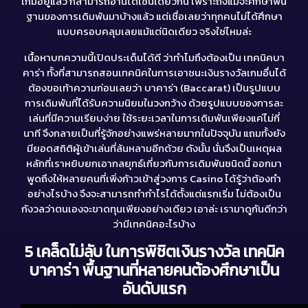
เกมอยู่แล้ว ก็สามารถอ่านได้เช่นเดียวกัน เพราะถึงแม้จะศึกษาพื้น
ฐานของการเดิมพันมาบ้างแล้ว แต่เชื่อเลยว่าทุกคนไม่ได้ศึกษา
แบบครอบคลุมเลยแม้แต่นิดเดียว จริงใช่ไหมล่ะ
เนื้อหาบทความนี้เปิดประเด็นได้ดี ว่าทำไมถึงต้องเป็น เทคนิคบา
คาร่า ทั้งที่สามารถสอนเทคนิคในการเอาชนะเงินรางวัลเกมอื่นได้
ต้องขอเท้าความก่อนเลยว่า บาคาร่า (Baccarat) เป็นรูปแบบ
การเดิมพันที่ได้รับความนิยมในวงกว้าง ด้วยรูปแบบของการละ
เล่นที่มีความเรียบง่าย ใช้ระยะเวลาในการเดิมพันเพียงแค่ไม่กี่
นาที จึงกลายเป็นที่รู้จักอย่างแพร่หลายมากในปัจจุบัน แถมทั้งยัง
มียอดสถิติผู้เข้าเล่นที่ล้นหลามอีกด้วย ดังนั้น นั่นจึงเป็นเหตุผล
หลักที่เราหยิบยกเอากลยุทธ์เกี่ยวกับการเดิมพันชนิดนี้ ออกมา
พูดถึงให้หลายคนที่เพิ่งก้าวเข้าสู่วงการ Casino ได้รู้ว่าต้องทำ
อย่างไรบ้าง จึงจะสามารถทำกำไรได้ตั้งแต่แรกเริ่ม ไม่ต้องเป็น
กังวลว่าตนเองจะขาดทุนเพียงอย่างเดียว เอาล่ะ เรามาดูกันดีกว่า
ว่ามีเทคนิคอะไรบ้าง
5 เคล็ดไม่ลับ ในการพิชิตเงินรางวัล เทคนิค
บาคาร่า พื้นฐานที่หลายคนต้องศึกษาเป็น
อันดับแรก