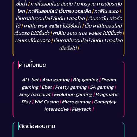
ขั้นต่ำ
|
คาสิโนออนไลน์ อันดับ 1 มาตรฐาน การเงินระดับ
โลก
|
คาสิโนออนไลน์ เว็บตรง วอลเล็ต
|
คาสิโน auto
|
เว็บคาสิโนออนไลน์ อันดับ 1 ของโลก
|
เว็บคาสิโน เชื่อถือ
ได้
|
คาสิโน true wallet ไม่มีขั้นต่ำ
|
เว็บ คาสิโนออนไลน์
เว็บตรง ไม่มีขั้นต่ำ
|
คาสิโน auto true wallet ไม่มีขั้นต่ำ
|
เล่นเกมได้เงินจริง
|
เว็บคาสิโนออนไลน์ อันดับ 1 ของโลก
เชื่อถือได้
|
ค่ายทั้งหมด
ALL bet
|
Asia gaming
|
Big gaming
|
Dream
gaming
|
Ebet
|
Pretty gaming
|
SA gaming
|
Sexy baccarat
|
Evolution gaming
|
Pragmatic
Play
|
WM Casino
|
Microgaming
|
Gameplay
interactive
|
Playtech
|
ติดต่อสอบถาม