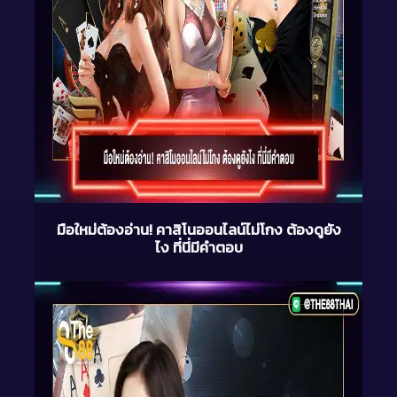
มือใหม่ต้องอ่าน! คาสิโนออนไลน์ไม่โกง ต้องดูยัง
ไง ที่นี่มีคำตอบ