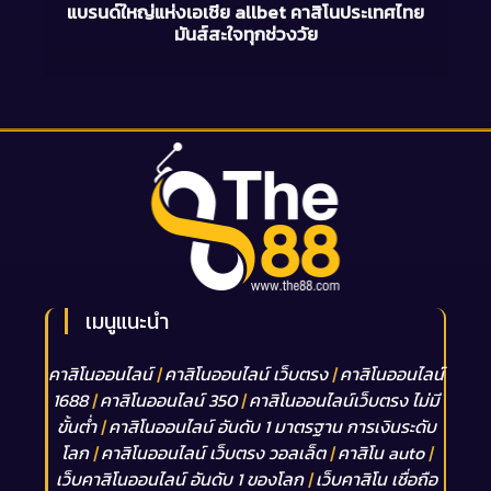
แบรนด์ใหญ่แห่งเอเชีย allbet คาสิโนประเทศไทย
มันส์สะใจทุกช่วงวัย
เมนูแนะนำ
คาสิโนออนไลน์
|
คาสิโนออนไลน์ เว็บตรง
|
คาสิโนออนไลน์
1688
|
คาสิโนออนไลน์ 350
|
คาสิโนออนไลน์เว็บตรง ไม่มี
ขั้นต่ำ
|
คาสิโนออนไลน์ อันดับ 1 มาตรฐาน การเงินระดับ
โลก
|
คาสิโนออนไลน์ เว็บตรง วอลเล็ต
|
คาสิโน auto
|
เว็บคาสิโนออนไลน์ อันดับ 1 ของโลก
|
เว็บคาสิโน เชื่อถือ