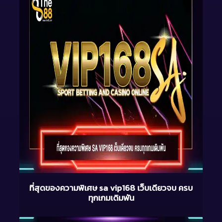
ที่สุดของความพิเศษ sa vip168 เว็บเดียวจบ ครบ
ทุกเกมเดิมพัน